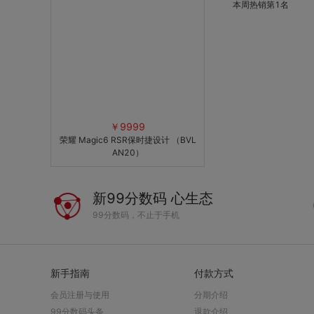
星通信，无信号也能
本周热销第1名
￥9999
荣耀 Magic6 RSR保时捷设计 （BVL
AN20）
新99分数码 心生态
99分数码，不止于手机
新手指南
付款方式
会员注册与使用
分期介绍
99分数码头条
退款介绍