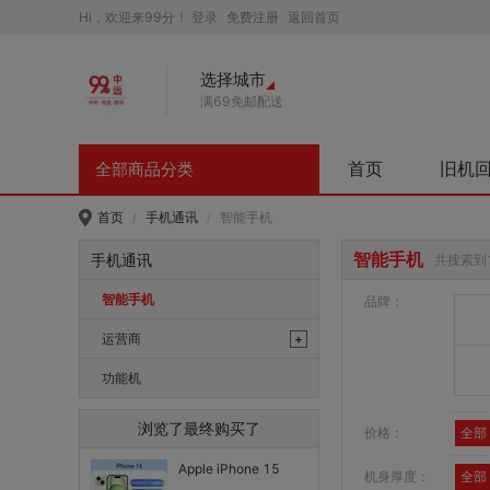
Hi，欢迎来99分！
登录
免费注册
返回首页
选择城市
满69免邮配送
首页
旧机
全部商品分类
首页
手机通讯
智能手机
/
/
智能手机
手机通讯
共搜索到
智能手机
品牌：
运营商
+
中国电信
功能机
中国移动
浏览了最终购买了
价格：
全部
Apple iPhone 15
机身厚度：
全部