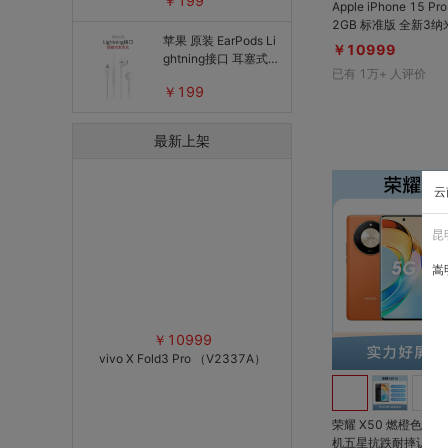
￥199
Apple iPhone 15 
2GB 标准版 全新3纳米A17Pro芯
苹果 原装 EarPods Li
片；3倍光学变焦Pro
￥10999
ghtning接口 耳塞式
Motion 自适应刷
已有
1万+
人评价
线控耳机
金属边框；全新操作
￥199
最新上架
云
昆
嵩
￥10999
vivo X Fold3 Pro （V2337A）
荣耀 X50 燃橙色 12G
机五星抗跌耐摔认证；5