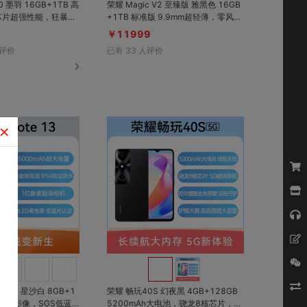
0 墨羽 16GB+1TB 高
荣耀 Magic V2 至臻版 雅黑色 16GB
2芯片超强性能，狂暴引
+1TB 标准版 9.9mm超轻薄，零风险
游戏体验；第二代2k高
调光护眼双屏，5000mAh青海湖电
￥11999
不累；全新系统小米
池
评价
已有
33
人评价
×
对比
对比
收藏
收藏
te 13 星沙白 8GB+1
荣耀 畅玩40S 幻夜黑 4GB+128GB
5200mAh大电池，骁龙8核芯片，防