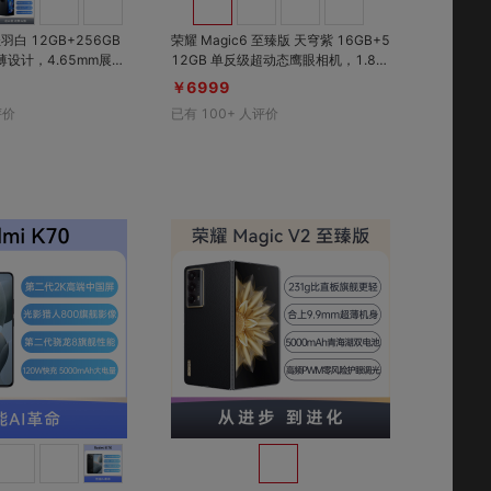
3 轻羽白 12GB+256GB
荣耀 Magic6 至臻版 天穹紫 16GB+5
薄设计，4.65mm展开
12GB 单反级超动态鹰眼相机，1.8亿
5500mAh蓝海电
像素潜望长焦；荣耀金刚巨犀玻璃，1
￥6999
闪充；超可靠铠羽架
0倍抗刮耐摔；荣耀鸿燕通信，支持实
评价
已有
100+
人评价
50万次折叠无忧；2K
时语音、双向短信
对比
对比
收藏
收藏