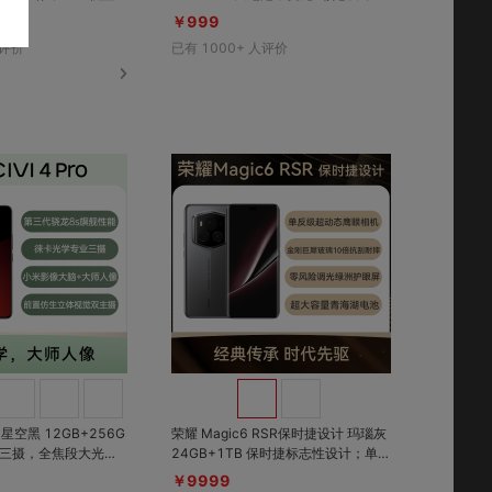
4防尘防水，旗舰级外观
诈提醒走失预警，6.56英寸高清护眼
￥999
大屏
评价
已有
1000+
人评价
对比
对比
收藏
收藏
ro 星空黑 12GB+256G
荣耀 Magic6 RSR保时捷设计 玛瑙灰
24GB+1TB 保时捷标志性设计；单反
屏，高亮度，高色
级超动态鹰眼相机，1.8亿像素潜望长
￥9999