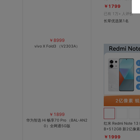
耐久长续航；1.08
￥1799
清影像；1.5K分辨
已有
1万+
人评价
长辈优选第1名
￥8999
vivo X Fold3 （V2303A）
￥1899
华为智选 Hi 畅享70 Pro （BAL-AN2
红米 Redmi Note 13
0）全网通5G版
B+512GB 新2亿像素，第二代1.5K
高光护眼屏，金刚骨骼
￥1999