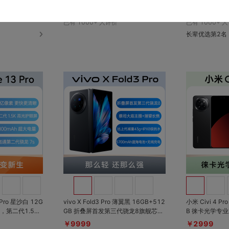
亿像素旗舰主摄超
护眼屏；2000nit超高亮屏，阳光下
光认证，lP5
￥1599
￥1299
率五维多重护眼
清晰
设计
已有
1000+
人评价
已有
1000+
人
长辈优选第2名
对比
对比
收藏
收藏
 Pro 星沙白 12G
vivo X Fold3 Pro 薄翼黑 16GB+512
小米 Civi 4 P
GB 折叠屏首发第三代骁龙8旗舰芯；
B 徕卡光学专业三摄，全焦段大光
架构，5100m
蔡司大底主摄+潜望长焦+大师人像；
圈；全等深微曲
￥9999
￥2999