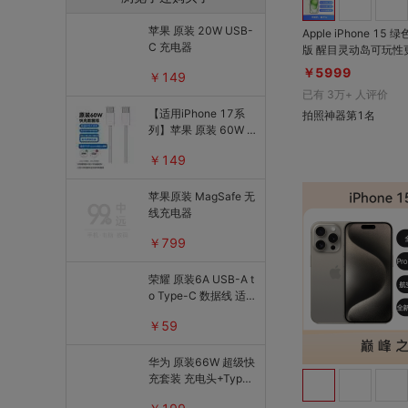
苹果 原装 20W USB-
Apple iPhone 15 
C 充电器
版 醒目灵动岛可玩性更高；超视网膜
XDR 显示屏；支持I
￥5999
￥149
16仿生Pro级芯片，
已有
3万+
人评价
【适用iPhone 17系
拍照神器第1名
列】苹果 原装 60W U
SB-C转USB-C 手机/
￥149
平板/笔记本电脑编织
数据线
苹果原装 MagSafe 无
线充电器
￥799
荣耀 原装6A USB-A t
o Type-C 数据线 适
配华为
￥59
华为 原装66W 超级快
充套装 充电头+Type-
C数据线1m 适配荣耀