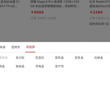
Pro 原色钛金属 51
荣耀 Magic6 Pro 海湖青 12GB+256
红米 Redmi K7
GB 单反级荣耀鹰眼相机，所拍即所
通骁龙8Gen
级摄像头；Pro
见；荣耀巨犀玻璃，10倍抗跌能力；
擎3.0，超强
￥5699
￥3399
新率技术；更轻盈钛
5600mAh第二代青海湖电池，无忧
光护眼屏，久玩
已有
2000+
人评价
已有
2000+
人
按钮
续航体验；支持卫星实时语音、双向
澎湃OS
短信
高性价比第1名
请选择
南省
昆明市
明市区
东川区
呈贡区
富民县
宜良县
石林县
明县
禄劝县
寻甸县
安宁市
对比
对比
收藏
收藏
B+256GB 整
荣耀 X50i+ 幻夜黑 12GB+256GB
红米 Redmi No
800mAh超
一亿像素超清影像；零风险调光OLED
28GB 1亿像素超清影像，SGS低蓝