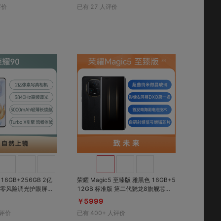
寿命；科纳皮高端材
焦；荣耀金刚巨犀玻璃，10倍抗刮耐
评价
已有
27
人评价
黄变、防掉皮，耐磨
摔；荣耀鸿燕通信，支持实时语音、
双向短信
对比
对比
收藏
收藏
6GB+256GB 2亿
荣耀 Magic5 至臻版 雅黑色 16GB+5
零风险调光护眼屏，3
12GB 标准版 第二代骁龙8旗舰芯；
PWM调光，5000mAh
荣耀鹰眼相机；悬浮流线四曲屏；12
￥5999
0Hz LTPO自适应动态刷新率
评价
已有
400+
人评价