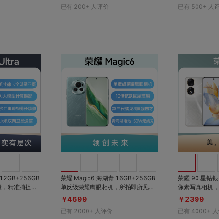
比上代减重43g+IPX8级抗水；5700
准，低功耗，长
已有
200+
人评价
已有
500+
人
mAh蓝海电池100W双芯闪充+50W
质，易清洁、抗
无线闪充
性提升6X
对比
对比
收藏
收藏
 12GB+256GB
荣耀 Magic6 海湖青 16GB+256GB
荣耀 90 星钻银 1
摄，精准捕捉光
单反级荣耀鹰眼相机，所拍即所见；
像素写真相机，
大模型计算摄
荣耀巨犀玻璃，10倍抗跌能力，坚韧
840Hz超高频
￥4699
￥2399
；5300mAh
耐用；5450mAh第二代青海湖电
大电池
已有
2000+
人评价
已有
4000+
人
航；小米双向卫
池，无忧续航体验