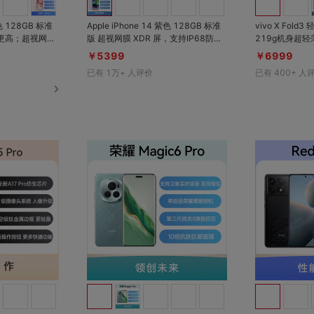
绿色 128GB 标准
Apple iPhone 14 紫色 128GB 标准
vivo X Fold
版 超视网膜 XDR 屏，支持IP68防尘
219g机身超轻
P68防尘抗水；A
抗水，支持车祸检测功能
态超薄机身；等效
￥5399
￥6999
流畅游戏体验
池，80W超快
已有
1万+
人评价
已有
400+
人
构，前后抗摔，
+ E7超感巨幕
对比
对比
收藏
收藏