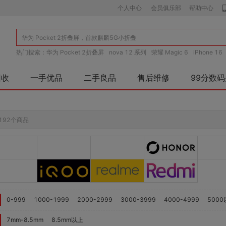
个人中心
会员俱乐部
帮助中心
热门搜索：
华为 Pocket 2折叠屏
nova 12 系列
荣耀 Magic 6
iPhone 16
O Reno 11
vivo X100
小米15
回收
一手优品
二手良品
售后维修
99分数
192个商品
0-999
1000-1999
2000-2999
3000-3999
4000-4999
500
7mm-8.5mm
8.5mm以上