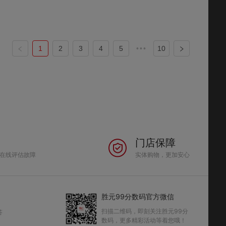
1
2
3
4
5
•••
10
门店保障
在线评估故障
实体购物，更加安心
胜元99分数码官方微信
扫描二维码，即刻关注胜元99分
答
数码，更多精彩活动等着您哦！