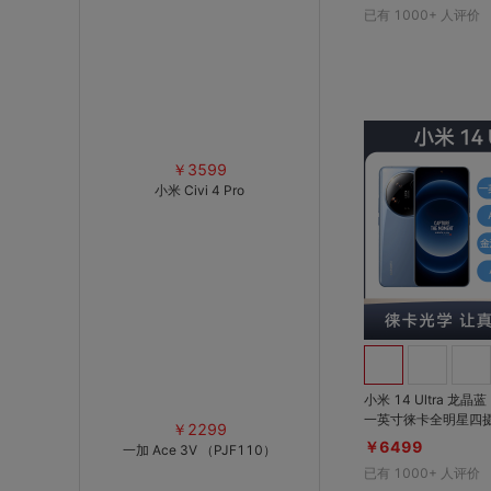
Ah大电量
已有
1000+
人评价
￥3599
小米 Civi 4 Pro
小米 14 Ultra 龙晶蓝
一英寸徕卡全明星四
￥2299
影还原真实细节；AI
￥6499
一加 Ace 3V （PJF110）
影，连拍150张都清晰
已有
1000+
人评价
金沙江电池轻薄长续