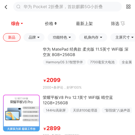
华为 Pocket 2折叠屏，首款麒麟5G小折叠
首页
分类
购物车
我的
综合
价格
最新上架
筛选
新品
品牌
功能特色
机身内存
主屏尺寸
华为 MatePad 经典款 柔光版 11.5英寸 WiFi版 深
空灰 8GB+256GB
HarmonyOS 3.1智慧学伴
7700毫安大电池
全金属一
2099
￥
2000+条评论
，好评100%
荣耀平板V8 Pro 12.1英寸 WiFI版 晴空蓝
12GB+256GB
144Hz高刷屏
天玑8100处理器
“影院级”八扬声器
2899
￥