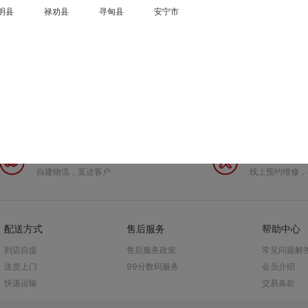
明县
禄劝县
寻甸县
安宁市
1小时极速达
上门快修
自建物流，直达客户
线上预约维修，
配送方式
售后服务
帮助中心
到店自提
售后服务政策
常见问题解
送货上门
99分数码服务
会员介绍
快递运输
交易条款