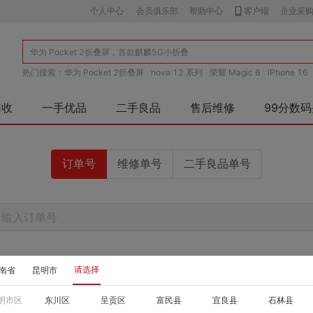
个人中心
会员俱乐部
帮助中心
客户端
企业采
热门搜索：
华为 Pocket 2折叠屏
nova 12 系列
荣耀 Magic 6
iPhone 16
O Reno 11
vivo X100
小米15
回收
一手优品
二手良品
售后维修
99分数
订单号
维修单号
二手良品单号
查 询
请选择
南省
昆明市
明市区
东川区
呈贡区
富民县
宜良县
石林县