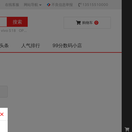
购
在线客服
网站导航
不良信息举报
13515510000
搜索
购物车
0
vivo S18
OPP
码头条
人气排行
99分数码小店
×